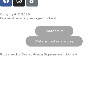
a
n
i
c
s
k
e
t
t
Copyright © 2026
Donau-Hexa Sigmaringendorf e.V
b
a
o
o
g
k
Impressum
o
r
k
a
Datenschutzerklärung
m
Powered by Donau-Hexa Sigmaringendorf e.V