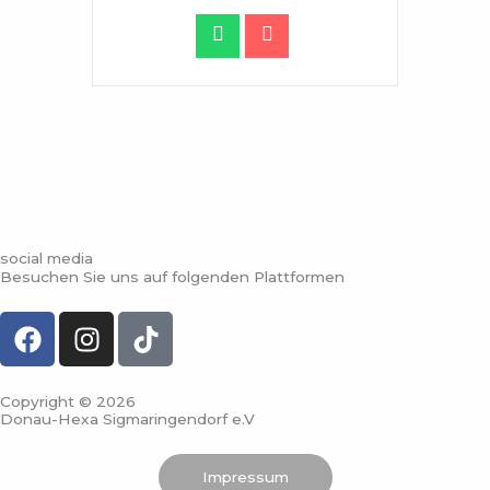
social media
Besuchen Sie uns auf folgenden Plattformen
F
I
T
a
n
i
c
s
k
e
t
t
Copyright © 2026
Donau-Hexa Sigmaringendorf e.V
b
a
o
o
g
k
Impressum
o
r