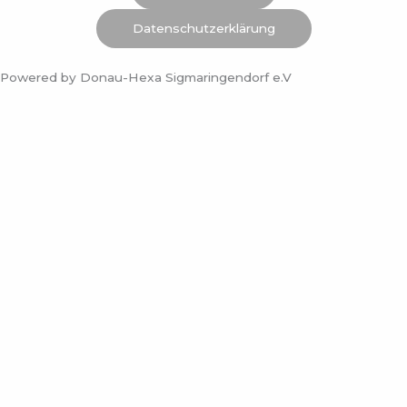
k
a
Datenschutzerklärung
m
Powered by Donau-Hexa Sigmaringendorf e.V