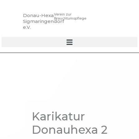
Zum
Inhalt
Verein zur
Donau-Hexa
springen
Brauchtumspflege
Sigmaringendorf
e.V.
Karikatur
Donauhexa 2