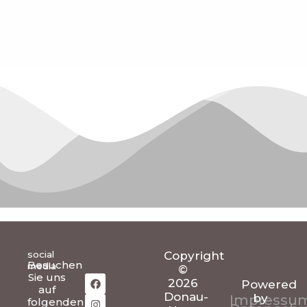
social
Copyright
Besuchen
media
©
F
I
T
Sie uns
a
n
i
2026
Powered
auf
c
s
k
Donau-
by
Impressu
folgenden
e
t
t