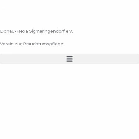
Zum
Inhalt
springen
Donau-Hexa Sigmaringendorf e.V.
Verein zur Brauchtumspflege