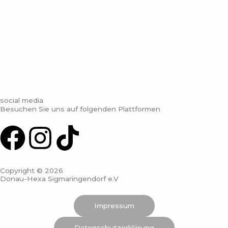
social media
Besuchen Sie uns auf folgenden Plattformen
F
I
T
a
n
i
Copyright © 2026
c
s
k
Donau-Hexa Sigmaringendorf e.V
e
t
t
Impressum
Datenschutzerklärung