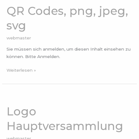
Codes,
QR Codes, png, jpeg,
png,
jpeg,
svg
svg
webmaster
Sie müssen sich anmelden, um diesen Inhalt einsehen zu
können. Bitte Anmelden.
Weiterlesen »
Logo
Hauptversammlung
Logo
Hauptversammlung
webmaster