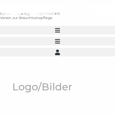
Zum
Inhalt
Donau-Hexa Sigmaringendorf e.V.
springen
Verein zur Brauchtumspflege
Logo/Bilder
QR