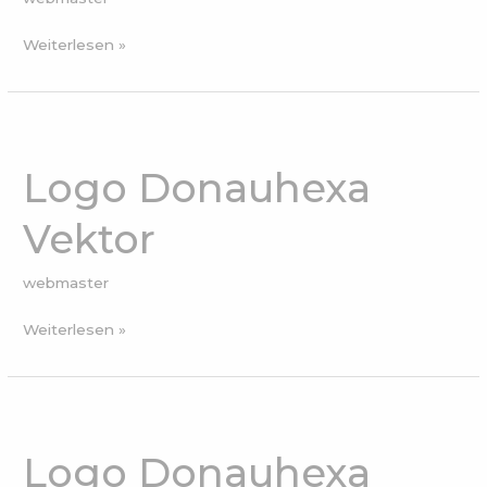
Weiterlesen »
Logo
Donauhexa
Logo Donauhexa
Vektor
Vektor
webmaster
Weiterlesen »
Logo
Donauhexa
Logo Donauhexa